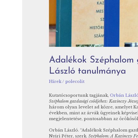
Adalékok Széphalom 
László tanulmánya
Hírek
/
polecolit
Kutatócsoportunk tagjának,
Orbán Lászl
Széphalom gazdasági csődjéhez: Kazinczy József
három olyan levelet ad közre, amelyet Kaz
években, mint az árvák ügyeinek képvisel
megjelentetése, pontosabban az örökösökne
Orbán László. “Adalékok Széphalom gazdas
Nyiri Péter, szerk.
Széphalom: A Kazinczy Fe