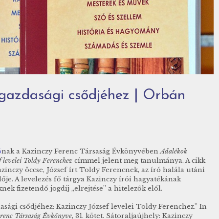
gazdasági csődjéhez | Orbán
ó
nak a Kazinczy Ferenc Társaság Évkönyvében
Adalékok
 levelei Toldy Ferenchez
címmel jelent meg tanulmánya. A cikk
inczy öccse, József írt Toldy Ferencnek, az író halála utáni
ője. A levelezés fő tárgya Kazinczy írói hagyatékának
k fizetendő jogdíj „elrejtése” a hitelezők elől.
ági csődjéhez: Kazinczy József levelei Toldy Ferenchez.” In
renc Társaság Évkönyve
, 31. kötet. Sátoraljaújhely: Kazinczy