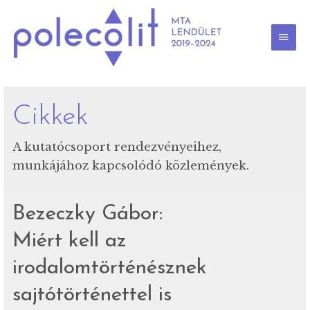
Skip
to
content
MAI
MEN
Cikkek
A kutatócsoport rendezvényeihez,
munkájához kapcsolódó közlemények.
Bezeczky Gábor:
Miért kell az
irodalomtörténésznek
sajtótörténettel is