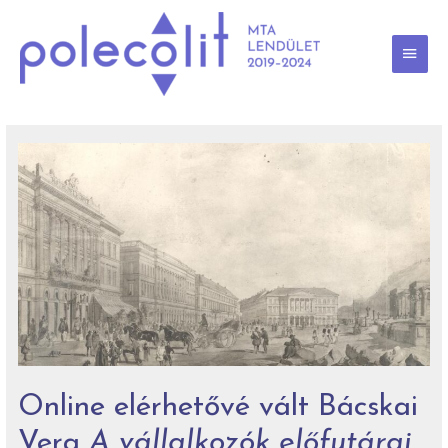
Skip
to
content
MAI
MEN
Online elérhetővé vált Bácskai
Vera
A vállalkozók előfutárai