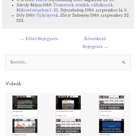
S. n. 1989:
Hírek
.
Népszabadság
1989. augusztus 22. 10.
Sávoly Mária 1989:
Temetések, textilek, vállalkozók.
Mikrotörténelem I–III.
Népszabadság
1989. szeptember 14. 9.
DGy 1989:
Új könyvek
.
Élet és Tudomány
1989. szeptember 22.
1211.
Bejegyzés
←
Előző Bejegyzés
Következő
navigáció
Bejegyzés
→
K
e
r
e
Videók
s
é
s
: