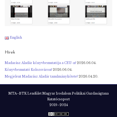
English
Hírek
Madarász Aladár könyvbemutatója a CEU-n!
2026.06.04.
Könyvbemutató Kolozsváron!
2026.06.04.
Megjelent Madarász Aladár tanulmánykötete!
2026.04.20.
MTA–BTK Lendület Magyar Irodalom Politikai Gazdaságtana
Kutatócsoport
2019–2024