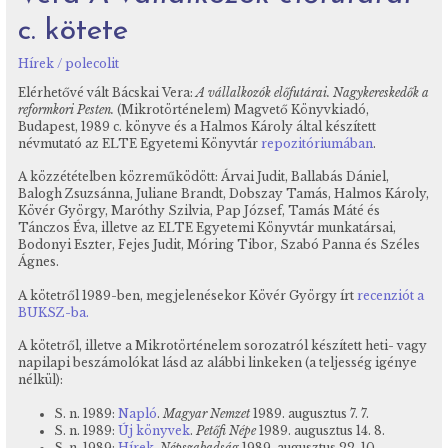
c. kötete
Hírek
/
polecolit
Elérhetővé vált Bácskai Vera:
A vállalkozók előfutárai. Nagykereskedők a
reformkori Pesten.
(Mikrotörténelem) Magvető Könyvkiadó,
Budapest, 1989 c. könyve és a Halmos Károly által készített
névmutató az ELTE Egyetemi Könyvtár
repozitóriumában
.
A közzétételben közreműködött: Árvai Judit, Ballabás Dániel,
Balogh Zsuzsánna, Juliane Brandt, Dobszay Tamás, Halmos Károly,
Kövér György, Maróthy Szilvia, Pap József, Tamás Máté és
Tánczos Éva, illetve az ELTE Egyetemi Könyvtár munkatársai,
Bodonyi Eszter, Fejes Judit, Móring Tibor, Szabó Panna és Széles
Ágnes.
A kötetről 1989-ben, megjelenésekor Kövér György írt
recenziót a
BUKSZ-ba
.
A kötetről, illetve a Mikrotörténelem sorozatról készített heti- vagy
napilapi beszámolókat lásd az alábbi linkeken (a teljesség igénye
nélkül):
S. n. 1989:
Napló
.
Magyar Nemzet
1989. augusztus 7. 7.
S. n. 1989:
Új könyvek
.
Petőfi Népe
1989. augusztus 14. 8.