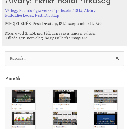
Alváry: Fehér hollói ritkaság
Védegylet-antológia versei
/
polecolit
/
1845
,
Alváry
,
külföldieskedés
,
Pesti Divatlap
MEGJELENÉS: Pesti Divatlap, 1845. szeptember 11., 759.
Megrovod X. nőt, mert idegen szava, táncza, ruhája;
Túlzó vagy: nem elég, hogy születése magyar?
K
e
r
e
Videók
s
é
s
: