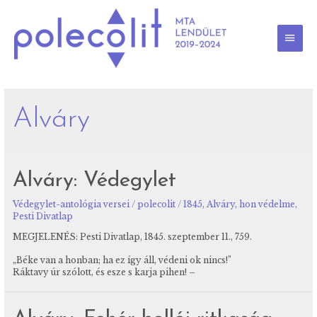
Skip
to
content
MAI
MEN
Alváry
Alváry: Védegylet
Védegylet-antológia versei
/
polecolit
/
1845
,
Alváry
,
hon védelme
,
Pesti Divatlap
MEGJELENÉS: Pesti Divatlap, 1845. szeptember 11., 759.
„Béke van a honban; ha ez így áll, védeni ok nincs!”
Ráktavy úr szólott, és esze s karja pihen! –