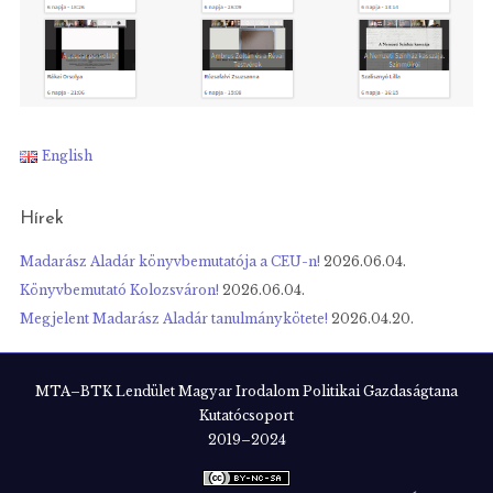
English
Hírek
Madarász Aladár könyvbemutatója a CEU-n!
2026.06.04.
Könyvbemutató Kolozsváron!
2026.06.04.
Megjelent Madarász Aladár tanulmánykötete!
2026.04.20.
MTA–BTK Lendület Magyar Irodalom Politikai Gazdaságtana
Kutatócsoport
2019–2024