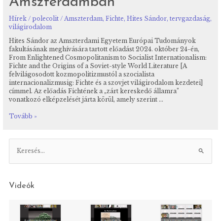
Amszterdamban
Hírek
/
polecolit
/
Amszterdam
,
Fichte
,
Hites Sándor
,
tervgazdaság
,
világirodalom
Hites Sándor az Amszterdami Egyetem Európai Tudományok
fakultásának meghívására tartott előadást 2024. október 24-én,
From Enlightened Cosmopolitanism to Socialist Internationalism:
Fichte and the Origins of a Soviet-style World Literature [A
felvilágosodott kozmopolitizmustól a szocialista
internacionalizmusig: Fichte és a szovjet világirodalom kezdetei]
címmel. Az előadás Fichtének a „zárt kereskedő államra”
vonatkozó elképzelését járta körül, amely szerint …
Hites
Tovább »
Sándor
vendégelőadása
Amszterdamban
K
e
r
e
Videók
s
é
s