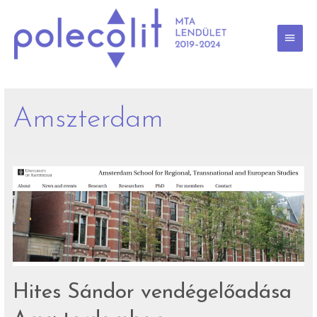
Skip
to
content
MAI
MEN
Amszterdam
Hites Sándor vendégelőadása