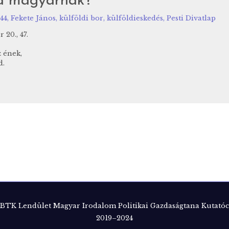
l a magyarnak?
44
,
Fekete János
,
külföldi bor
,
külföldieskedés
,
Pesti Divatlap
20., 47.
z ének,
d.
TK Lendület Magyar Irodalom Politikai Gazdaságtana Kutatóc
2019–2024