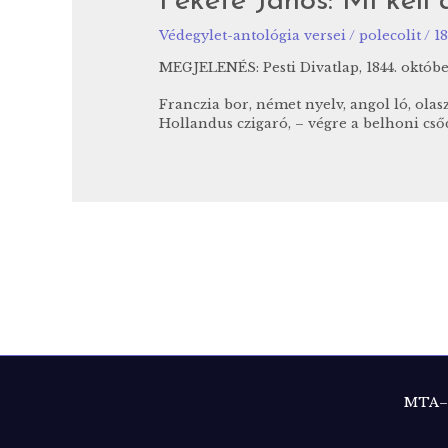
Fekete János: Mi kel
Védegylet-antológia versei
/
polecolit
/
18
MEGJELENÉS: Pesti Divatlap, 1844. október 
Franczia bor, német nyelv, angol ló, olas
Hollandus czigaró, – végre a belhoni cső
MTA–B