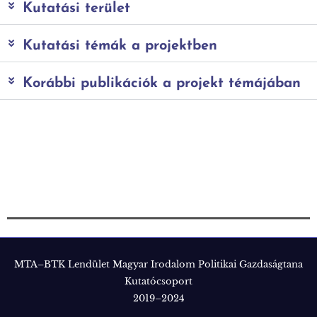
Kutatási terület
Kutatási témák a projektben
Korábbi publikációk a projekt témájában
MTA–BTK Lendület Magyar Irodalom Politikai Gazdaságtana
Kutatócsoport
2019–2024