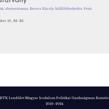
utatvány
44
,
abszentizmus
,
Berecz Károly
,
külföldieskedés
,
Pesti
er 10., 82–83.
TK Lendület Magyar Irodalom Politikai Gazdaságtana Kutatóc
2019–2024