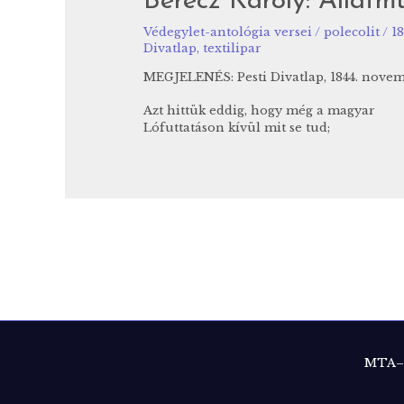
Berecz Károly: Állatm
Védegylet-antológia versei
/
polecolit
/
18
Divatlap
,
textilipar
MEGJELENÉS: Pesti Divatlap, 1844. novemb
Azt hittük eddig, hogy még a magyar
Lófuttatáson kívül mit se tud;
MTA–B