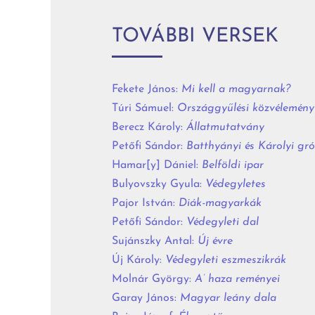
TOVÁBBI VERSEK
Fekete János:
Mi kell a magyarnak?
Túri Sámuel:
Országgyűlési közvélemény
Berecz Károly:
Állatmutatvány
Petőfi Sándor:
Batthyányi és Károlyi gr
Hamar[y] Dániel:
Belföldi ipar
Bulyovszky Gyula:
Védegyletes
Pajor István:
Diák-magyarkák
Petőfi Sándor:
Védegyleti dal
Sujánszky Antal:
Új évre
Új Károly:
Védegyleti eszmeszikrák
Molnár György:
A’ haza reményei
Garay János:
Magyar leány dala