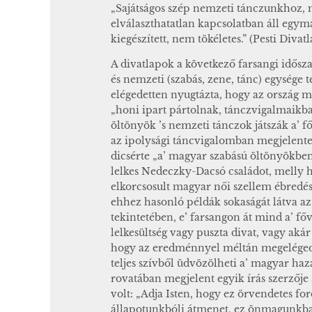
„Sajátságos szép nemzeti tánczunkhoz, 
elválaszthatatlan kapcsolatban áll egym
kiegészített, nem tökéletes.” (Pesti Divat
A divatlapok a következő farsangi időszak
és nemzeti (szabás, zene, tánc) egysége
elégedetten nyugtázta, hogy az ország mi
„honi ipart pártolnak, tánczvigalmaikba
öltönyök ’s nemzeti tánczok játszák a’ fő
az ipolysági táncvigalomban megjelentek 
dicsérte „a’ magyar szabású öltönyökbe
lelkes Nedeczky-Dacsó családot, melly h
elkorcsosult magyar női szellem ébredési 
ehhez hasonló példák sokaságát látva a
tekintetében, e’ farsangon át mind a’ fő
lelkesültség vagy puszta divat, vagy aká
hogy az eredménnyel méltán megelégedh
teljes szívből üdvözölheti a’ magyar hazaf
rovatában megjelent egyik írás szerzője
volt: „Adja Isten, hogy ez örvendetes for
állapotunkbóli átmenet, ez önmagunkbai 