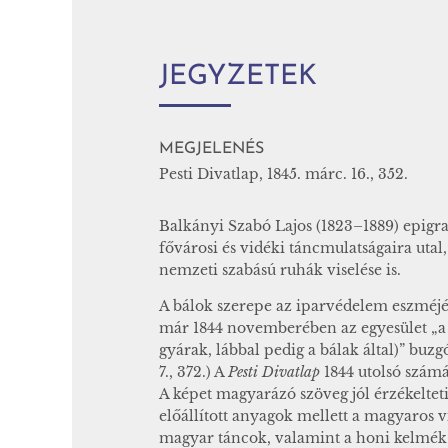
JEGYZETEK
MEGJELENÉS
Pesti Divatlap, 1845. márc. 16., 352.
Balkányi Szabó Lajos (1823–1889) epig
fővárosi és vidéki táncmulatságaira uta
nemzeti szabású ruhák viselése is.
A bálok szerepe az iparvédelem eszméj
már 1844 novemberében az egyesület „a n
gyárak, lábbal pedig a bálak által)” bu
7., 372.) A
Pesti Divatlap
1844 utolsó számá
A képet magyarázó szöveg jól érzékeltet
előállított anyagok mellett a magyaros vi
magyar táncok, valamint a honi kelmék é