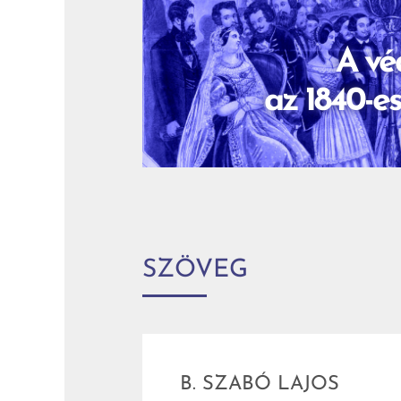
A vé
az 1840-e
SZÖVEG
B. SZABÓ LAJOS