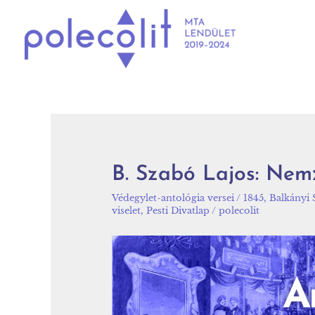
B. Szabó Lajos: Nem
Védegylet-antológia versei
/
1845
,
Balkányi 
viselet
,
Pesti Divatlap
/
polecolit
A