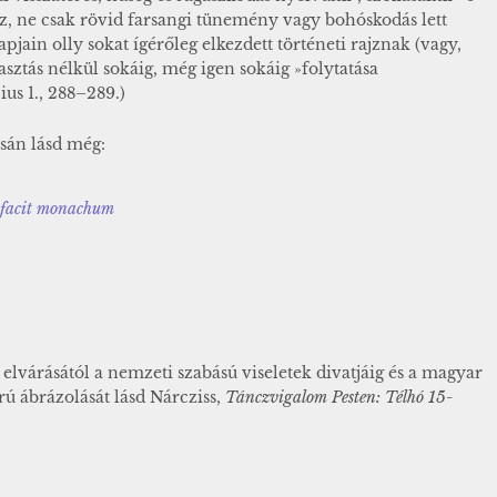
z, ne csak rövid farsangi tünemény vagy bohóskodás lett
pjain olly sokat ígérőleg elkezdett történeti rajznak (vagy,
sztás nélkül sokáig, még igen sokáig »folytatása
ius 1., 288–289.)
sán lásd még:
 facit monachum
lvárásától a nemzeti szabású viseletek divatjáig és a magyar
ú ábrázolását lásd Nárcziss,
Tánczvigalom Pesten: Télhó 15-