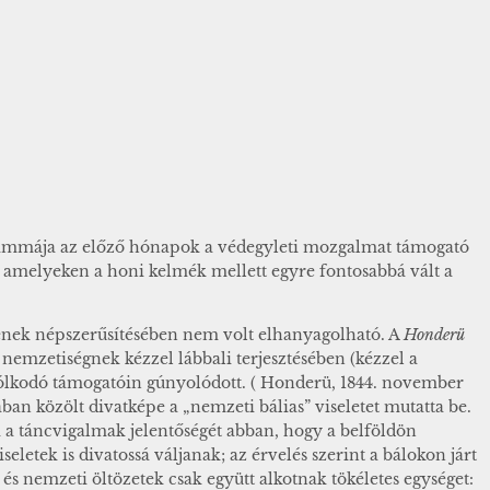
rammája az előző hónapok a védegyleti mozgalmat támogató
l, amelyeken a honi kelmék mellett egyre fontosabbá vált a
ének népszerűsítésében nem volt elhanyagolható. A
Honderü
emzetiségnek kézzel lábbali terjesztésében (kézzel a
zgólkodó támogatóin gúnyolódott. ( Honderü, 1844. november
ban közölt divatképe a „nemzeti bálias” viseletet mutatta be.
i a táncvigalmak jelentőségét abban, hogy a belföldön
seletek is divatossá váljanak; az érvelés szerint a bálokon járt
s nemzeti öltözetek csak együtt alkotnak tökéletes egységet: