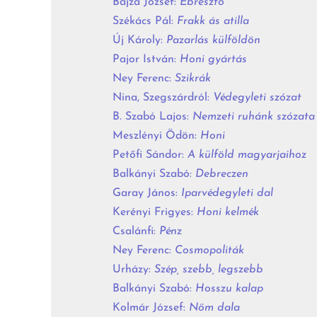
Bajza József:
Ébresztő
Székács Pál:
Frakk ás atilla
Új Károly:
Pazarlás külföldön
Pajor István:
Honi gyártás
Ney Ferenc:
Szikrák
Nina, Szegszárdról:
Védegyleti szózat
B. Szabó Lajos:
Nemzeti ruhánk szózata
Meszlényi Ödön:
Honi
Petőfi Sándor:
A külföld magyarjaihoz
Balkányi Szabó:
Debreczen
Garay János:
Iparvédegyleti dal
Kerényi Frigyes:
Honi kelmék
Csalánfi:
Pénz
Ney Ferenc:
Cosmopoliták
Urházy:
Szép, szebb, legszebb
Balkányi Szabó:
Hosszu kalap
Kolmár József:
Nőm dala