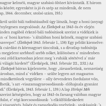
magyar kelméü, magyar szabású öltözet kívántatik. E három
ás között; egyenként is jó és szép az mindenik, de nem
lap, 1844. december, utolsó szám, 195.)
ról szóló báli tudósításaiból úgy látszik, hogy a honi (anyag)
 ténylegesen megvalósult. Az
Életképek
az 1845-ös év elején
nden zugából érkező báli tudósítások szerint a vidékiek is
n »a’ honi karton« ’s általában honi kelmék, magyar szabású
szerepet”. (
Életképek
1845. február 1., 158) Egy példát kiemelve:
csárdást és körmagyart táncoltak, s a divatlap tudósítója
n megjelent szebbnél szebb nőket, különösen a’ mindenben
oni zöld kartonban jelent meg ’s ruháik sötétével a’ már
világát hirdeté!” (Életképek, 1845. február 22., 252.) Az
z
Életképek
bátran kijelentette, hogy „társaséletünk, nemzetiség
városban, mind a’ vidéken – szülte legyen azt magasztos
r mindkettőnek vegyülete – olly örvendetes fordulatot vőn,
etik, ’s azt »visszamagyarosodásunk« előhajnala gyanánt
i.” (Életképek, 1845. február 1., 159.) A lap
Hírlapi Méh
 szerint kétségtelen, hogy az 1845-ös farsang valóban magyar
dulat, e’ régi korcsosodásunk- ’s elkülföldieskedett
visszatérés, hűség és ragaszkodás nyelvünk-, szokásaink- ’s