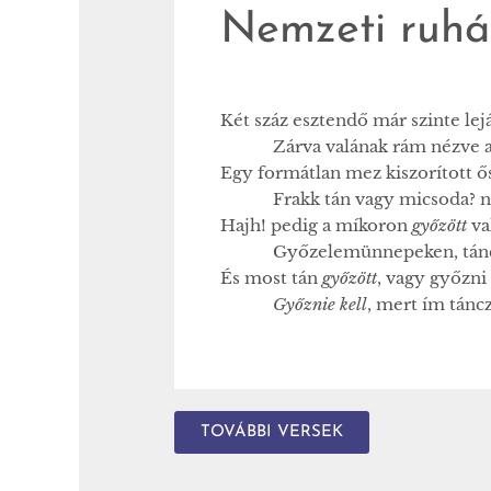
Nemzeti ruhá
Két száz esztendő már szinte lej
Zárva valának rám nézve a 
Egy formátlan mez kiszorított ő
Frakk tán vagy micsoda? nem
Hajh! pedig a míkoron
győzött
va
Győzelemünnepeken, táncz s
És most tán
győzött
, vagy győzni
Győznie kell
, mert ím tánc
TOVÁBBI VERSEK