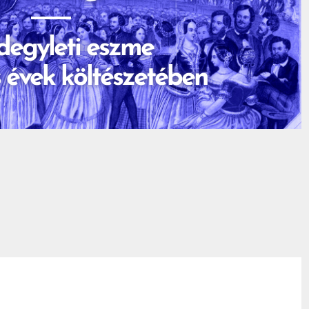
degyleti eszme
s évek költészetében