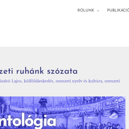
RÓLUNK
PUBLIKÁCI
zeti ruhánk szózata
Szabó Lajos
,
külföldieskedés
,
nemzeti nyelv és kultúra
,
nemzeti
ntológia