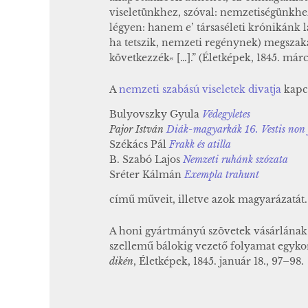
viseletünkhez, szóval: nemzetiségünkhe
légyen: hanem e’ társaséleti krónikánk la
ha tetszik, nemzeti regénynek) megszaka
következzék« […].” (Életképek, 1845. márc
A
nemzeti szabású viseletek divatja
kapc
Bulyovszky Gyula
Védegyletes
Pajor István
Diák-magyarkák 16. Vestis non
Székács Pál
Frakk és atilla
B. Szabó Lajos
Nemzeti ruhánk szózata
Sréter Kálmán
Exempla trahunt
című műveit, illetve azok magyarázatát.
A honi gyártmányú szövetek vásárlának e
szellemű bálokig vezető folyamat egykor
dikén
, Életképek, 1845. január 18., 97–98.