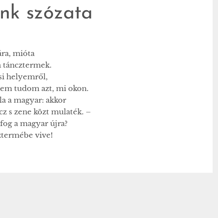
nk szózata
ára, mióta
táncztermek.
si helyemről,
 tudom azt, mi okon.
la a magyar: akkor
 zene közt mulaték. –
 fog a magyar újra?
ztermébe vive!