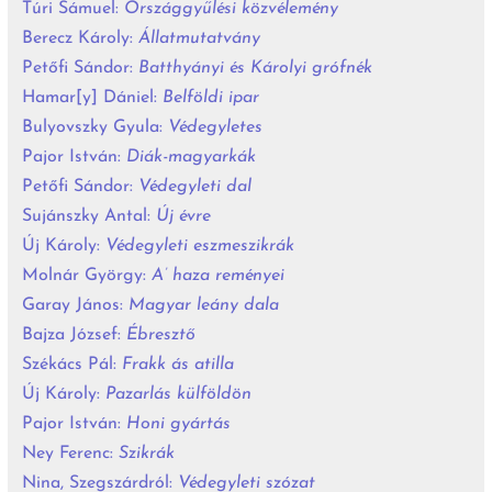
Túri Sámuel:
Országgyűlési közvélemény
Berecz Károly:
Állatmutatvány
Petőfi Sándor:
Batthyányi és Károlyi grófnék
Hamar[y] Dániel:
Belföldi ipar
Bulyovszky Gyula:
Védegyletes
Pajor István:
Diák-magyarkák
Petőfi Sándor:
Védegyleti dal
Sujánszky Antal:
Új évre
Új Károly:
Védegyleti eszmeszikrák
Molnár György:
A’ haza reményei
Garay János:
Magyar leány dala
Bajza József:
Ébresztő
Székács Pál:
Frakk ás atilla
Új Károly:
Pazarlás külföldön
Pajor István:
Honi gyártás
Ney Ferenc:
Szikrák
Nina, Szegszárdról:
Védegyleti szózat