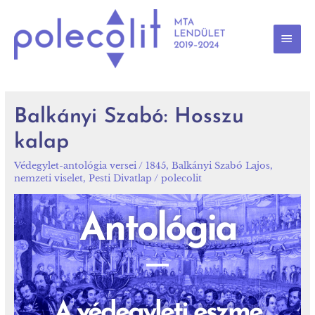
Balkányi Szabó: Hosszu
kalap
Védegylet-antológia versei
/
1845
,
Balkányi Szabó Lajos
,
nemzeti viselet
,
Pesti Divatlap
/
polecolit
Antológia
A védegyleti eszme