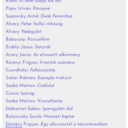
Riskó:
Ki nem tudja: kik ők?
Pajor István:
Pávayné
Sujánszky Antal:
Deák Ferenchez
Alváry:
Fehér hollói ritkaság
Alváry:
Védegylet
Babocsay:
Korszellem
Erdélyi János:
Satyrák
Arany János:
Az elveszett alkotmány
Kerényi Frigyes:
Ívtartók számára
Csendhelyi:
Felköszöntés
Sréter Kálmán:
Exempla trahunt
Szabó Márton:
Czáfolat
Csicsa:
Iparág
Szabó Márton:
Visszafizetés
Döbrentei Gábor:
Iparegyleti dal
Bulyovszky Gyula:
Nemzeti képtár
Gömöry Frigyes:
Egy álarczostól a tánczteremben
kiosztva