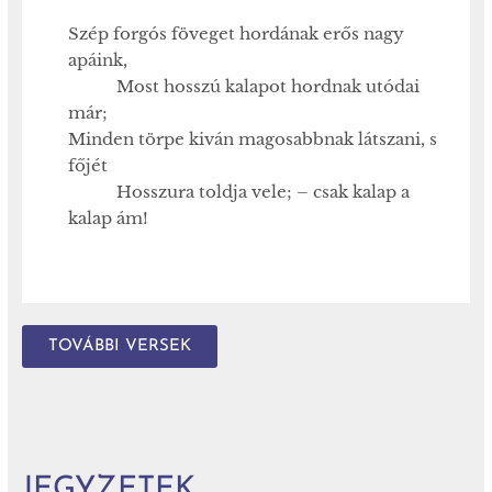
Szép forgós föveget hordának erős nagy
apáink,
Most hosszú kalapot hordnak utódai
már;
Minden törpe kiván magosabbnak látszani, s
főjét
Hosszura toldja vele; – csak kalap a
kalap ám!
TOVÁBBI VERSEK
JEGYZETEK