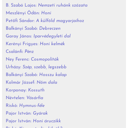
B. Szabó Lajos:
Nemzeti ruhánk szózata
Meszlényi Ödön:
Honi
Petőfi Sándor:
A külföld magyarjaihoz
Balkányi Szabó:
Debreczen
Garay János:
Iparvédegyleti dal
Kerényi Frigyes:
Honi kelmék
Csalánfi:
Pénz
Ney Ferenc:
Cosmopoliták
Urházy:
Szép, szebb, legszebb
Balkányi Szabó:
Hosszu kalap
Kolmár József:
Nőm dala
Korponay:
Kossuth
Névtelen:
Vásárfia
Riskó:
Hymnus-féle
Pajor István:
Gyárak
Pajor István:
Honi áruczikk