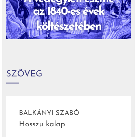
az 1840-es évek
költészetében
SZÖVEG
BALKÁNYI SZABÓ
Hosszu kalap